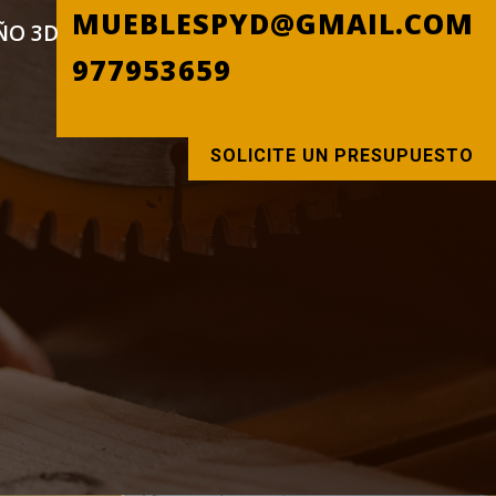
MUEBLESPYD@GMAIL.COM
ÑO 3D
977953659
SOLICITE UN PRESUPUESTO