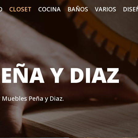
O
CLOSET
COCINA
BAÑOS
VARIOS
DISE
EÑA Y DIAZ
r Muebles Peña y Diaz.